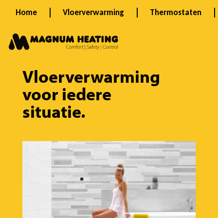
Ga
Home
Vloerverwarming
Thermostaten
naar
de
inhoud
Vloerverwarming
OLYMPUS
DIGITAL
voor
iedere
CAMERA
situatie.