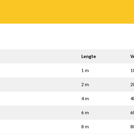
Lengte
V
1 m
1
2 m
2
4 m
4
6 m
6
8 m
8