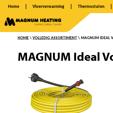
Ga
Home
Vloerverwarming
Thermostaten
naar
I
de
inhoud
HOME
\
VOLLEDIG ASSORTIMENT
\ MAGNUM IDEAL V
d
MAGNUM Ideal Vor
e
a