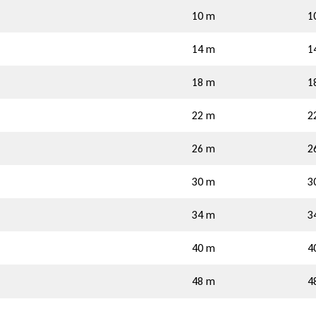
10 m
1
14 m
1
18 m
1
22 m
2
26 m
2
30 m
3
34 m
3
40 m
4
48 m
4