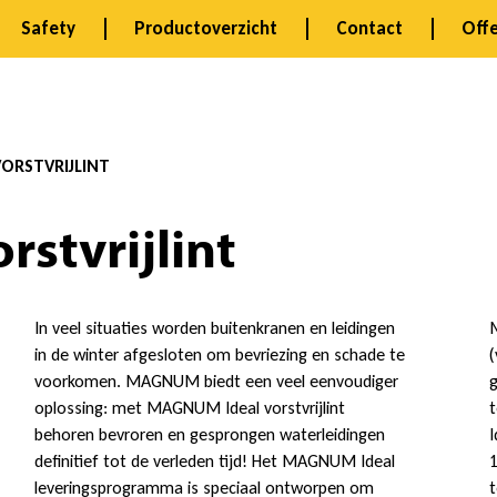
Safety
Productoverzicht
Contact
Offe
ORSTVRIJLINT
stvrijlint
In veel situaties worden buitenkranen en leidingen
M
in de winter afgesloten om bevriezing en schade te
(
voorkomen. MAGNUM biedt een veel eenvoudiger
g
oplossing: met MAGNUM Ideal vorstvrijlint
t
behoren bevroren en gesprongen waterleidingen
I
definitief tot de verleden tijd! Het MAGNUM Ideal
1
leveringsprogramma is speciaal ontworpen om
t