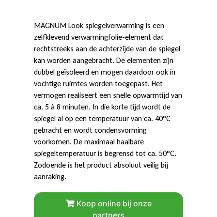
r
MAGNUM Look spiegelverwarming is een
m
zelfklevend verwarmingfolie-element dat
rechtstreeks aan de achterzijde van de spiegel
kan worden aangebracht. De elementen zijn
i
dubbel geïsoleerd en mogen daardoor ook in
vochtige ruimtes worden toegepast. Het
vermogen realiseert een snelle opwarmtijd van
n
ca. 5 à 8 minuten. In die korte tijd wordt de
spiegel al op een temperatuur van ca. 40°C
gebracht en wordt condensvorming
g
voorkomen. De maximaal haalbare
spiegeltemperatuur is begrensd tot ca. 50°C.
Zodoende is het product absoluut veilig bij
aanraking.
Koop online bij onze
partners