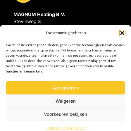
MAGNUM Heating B.V.
Stevinweg 8
4691SM Tholen
Toestemming beheren
Tel: 0166-609300
Om de beste ervaringen te bieden, gebruiken we technologieën zoals cookies
E
info@magnumheating.nl
om apparaatinformatie op te slaan en/of te openen. Door toestemming te
geven voor deze technologieën kunnen we gegevens zoals surfgedrag of
W
www.magnumheating.
nl
unieke ID's op deze site verwerken. Als u geen toestemming geeft of uw
toestemming intrekt, kan dit negatieve gevolgen hebben voor bepaalde
IBAN | NL37INGB0655775129
functies en kenmerken.
BIC/SWIFT | INGBNL2A
KvK | 22043037
Accepteren
BTW | NL8074.91.950.B01
Weigeren
Voorkeuren bekijken
NL
Cookiebeleid
Privacybeleid