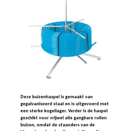
h
a
s
p
e
Deze buizenhaspel is gemaakt van
gegalvaniseerd staal en is uitgevoerd met
l
een sterke kogellager. Verder is de haspel
geschikt voor vrijwel alle gangbare rollen
buizen, omdat de staanders van de