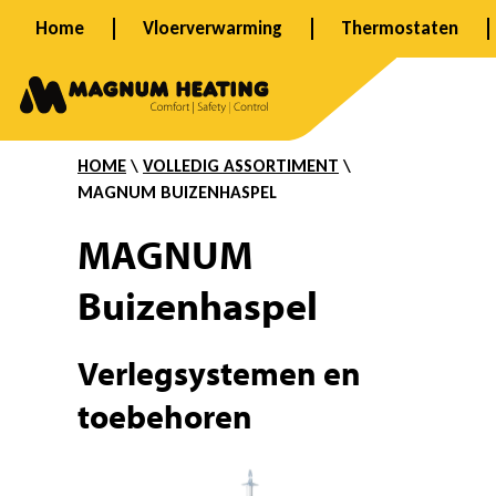
Ga
Home
Vloerverwarming
Thermostaten
naar
B
de
inhoud
u
HOME
\
VOLLEDIG ASSORTIMENT
\
MAGNUM BUIZENHASPEL
i
MAGNUM
Buizenhaspel
z
Verlegsystemen en
e
toebehoren
n