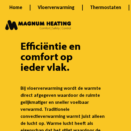
Ga
Home
Vloerverwarming
Thermostaten
naar
V
de
inhoud
l
Efficiëntie
en
comfort op
o
ieder vlak.
e
Bij vloerverwarming wordt de warmte
direct afgegeven waardoor de ruimte
r
gelijkmatiger en sneller voelbaar
verwarmd. Traditionele
convectieverwarming warmt juist alleen
v
de lucht op. Warme lucht heeft als
eigenschap dat het stijgt waardoor de