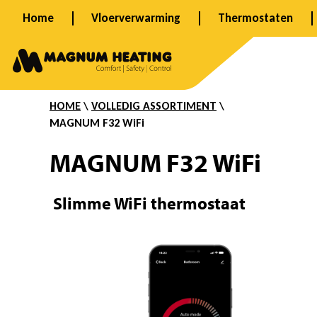
Ga
Home
Vloerverwarming
Thermostaten
naar
F
de
inhoud
3
HOME
\
VOLLEDIG ASSORTIMENT
\
MAGNUM
F32 WiFi
2
MAGNUM F32 WiFi
W
Slimme WiFi thermostaat
i
F