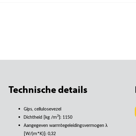
Technische details
Gips, cellulosevezel
3
Dichtheid [kg /m
]: 1150
Aangegeven warmtegeleidingsvermogen λ
[W/(m*K)]: 0,32