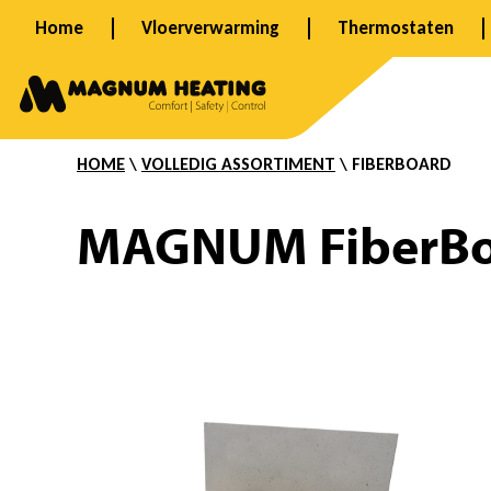
Ga
Home
Vloerverwarming
Thermostaten
naar
F
de
inhoud
HOME
\
VOLLEDIG ASSORTIMENT
\ FIBERBOARD
i
MAGNUM FiberBo
b
e