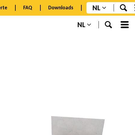
NL
rte
FAQ
Downloads
NL