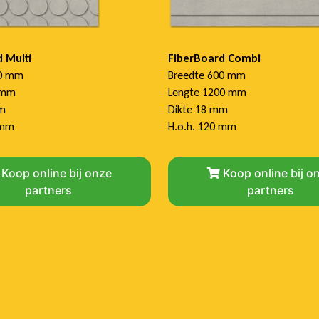
 Multi
FiberBoard Combi
00 mm
Breedte 600 mm
0mm
Lengte 1200 mm
mm
Dikte 18 mm
 mm
H.o.h. 120 mm
Koop online bij onze
Koop online bij o
partners
partners