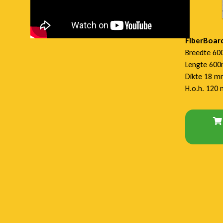
r
FiberBoard
d
Breedte 6
Lengte 60
Dikte 18 
H.o.h. 120