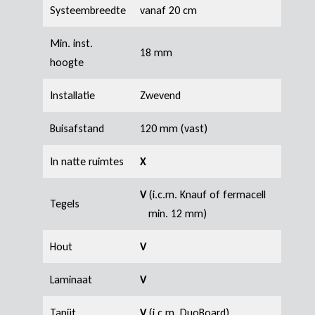
Systeembreedte
vanaf 20 cm
Min. inst.
18 mm
hoogte
Installatie
Zwevend
Buisafstand
120 mm (vast)
In natte ruimtes
X
V
(i.c.m. Knauf of fermacell
Tegels
min. 12 mm)
Hout
V
Laminaat
V
Tapijt
V
(i.c.m. DuoBoard)