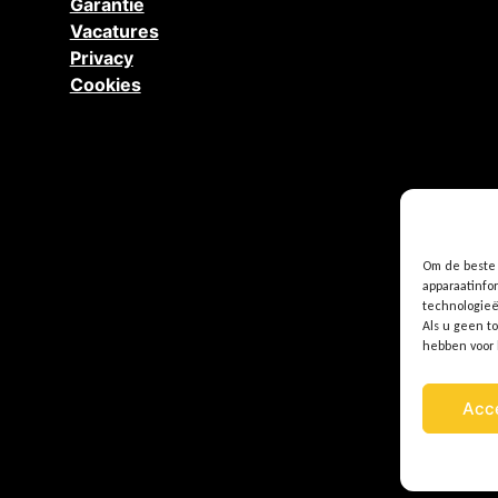
Garantie
Vacatures
Privacy
Cookies
Om de beste 
apparaatinfo
technologieë
Als u geen t
hebben voor
Acc