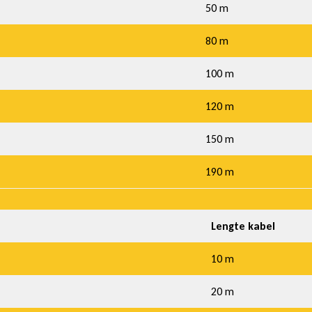
50 m
80 m
100 m
120 m
150 m
190 m
Lengte kabel
10 m
20 m