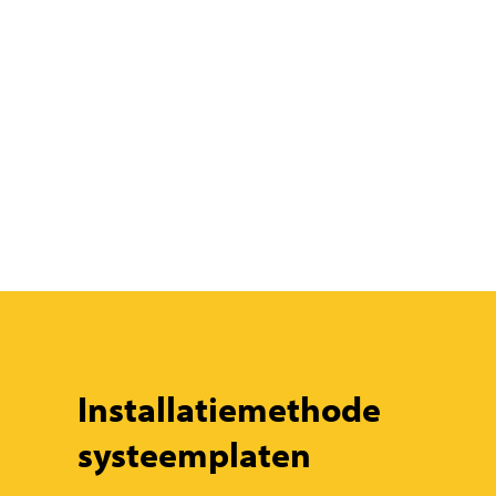
d
E
Installatiemethode
systeemplaten