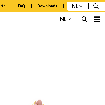
NL
rte
FAQ
Downloads
NL