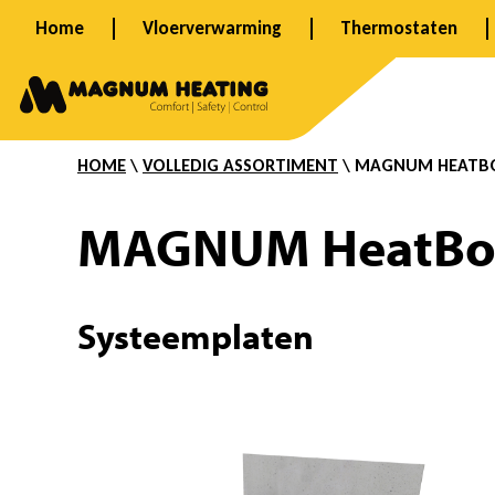
Ga
Home
Vloerverwarming
Thermostaten
naar
H
de
inhoud
HOME
\
VOLLEDIG ASSORTIMENT
\ MAGNUM HEATB
e
MAGNUM HeatBoa
a
Systeemplaten
t