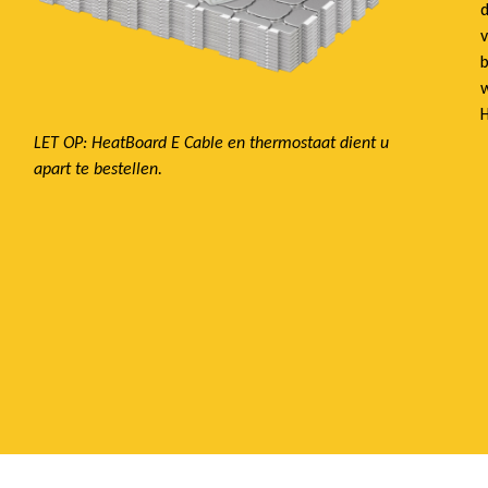
d
v
b
w
H
LET OP: HeatBoard E Cable en thermostaat dient u
apart te bestellen.