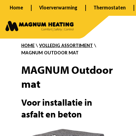
Ga
Home
Vloerverwarming
Thermostaten
naar
O
de
inhoud
u
HOME
\
VOLLEDIG ASSORTIMENT
\
MAGNUM OUTDOOR MAT
t
MAGNUM Outdoor
mat
d
Voor installatie in
o
asfalt en beton
o