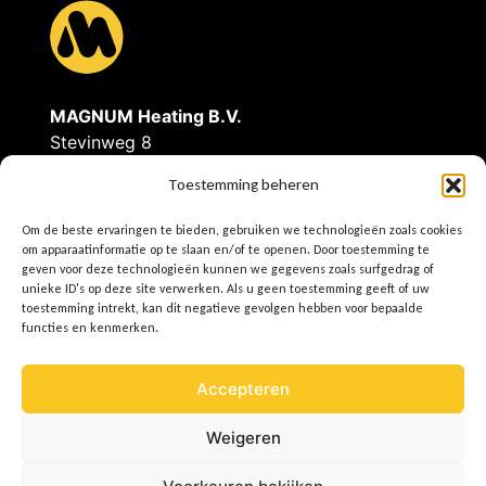
MAGNUM Heating B.V.
Stevinweg 8
4691SM Tholen
Toestemming beheren
Tel: 0166-609300
Om de beste ervaringen te bieden, gebruiken we technologieën zoals cookies
E
info@magnumheating.nl
om apparaatinformatie op te slaan en/of te openen. Door toestemming te
geven voor deze technologieën kunnen we gegevens zoals surfgedrag of
W
www.magnumheating.
nl
unieke ID's op deze site verwerken. Als u geen toestemming geeft of uw
toestemming intrekt, kan dit negatieve gevolgen hebben voor bepaalde
IBAN | NL37INGB0655775129
functies en kenmerken.
BIC/SWIFT | INGBNL2A
KvK | 22043037
Accepteren
BTW | NL8074.91.950.B01
Weigeren