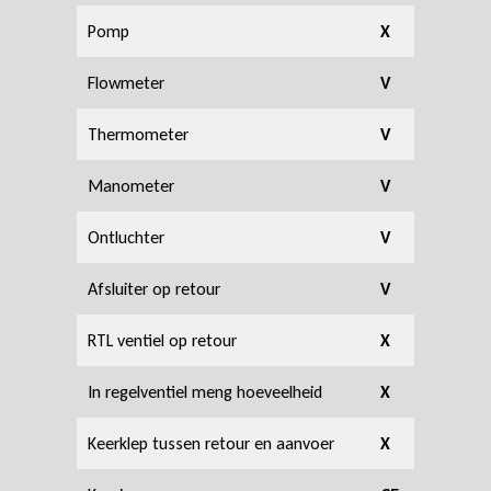
Pomp
X
Flowmeter
V
Thermometer
V
Manometer
V
Ontluchter
V
Afsluiter op retour
V
RTL ventiel op retour
X
In regelventiel meng hoeveelheid
X
Keerklep tussen retour en aanvoer
X