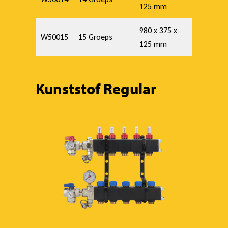
125 mm
980 x 375 x
W50015
15 Groeps
125 mm
Kunststof Regular