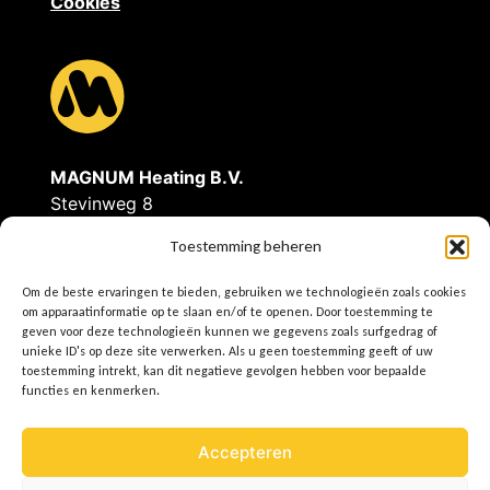
Cookies
MAGNUM Heating B.V.
Stevinweg 8
4691SM Tholen
Toestemming beheren
Tel: 0166-609300
Om de beste ervaringen te bieden, gebruiken we technologieën zoals cookies
E
info@magnumheating.nl
om apparaatinformatie op te slaan en/of te openen. Door toestemming te
W
www.magnumheating.
nl
geven voor deze technologieën kunnen we gegevens zoals surfgedrag of
unieke ID's op deze site verwerken. Als u geen toestemming geeft of uw
toestemming intrekt, kan dit negatieve gevolgen hebben voor bepaalde
IBAN | NL37INGB0655775129
functies en kenmerken.
BIC/SWIFT | INGBNL2A
KvK | 22043037
Accepteren
BTW | NL8074.91.950.B01