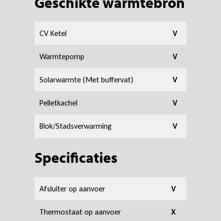
Geschikte warmtebron
CV Ketel
V
Warmtepomp
V
Solarwarmte (Met buffervat)
V
Pelletkachel
V
Blok/Stadsverwarming
V
Specificaties
Afsluiter op aanvoer
V
Thermostaat op aanvoer
X