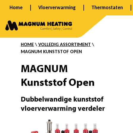
Ga
Home
Vloerverwarming
Thermostaten
naar
K
de
inhoud
u
HOME
\
VOLLEDIG ASSORTIMENT
\
MAGNUM KUNSTSTOF OPEN
n
MAGNUM
Kunststof Open
s
Dubbelwandige kunststof
t
vloerverwarming verdeler
s