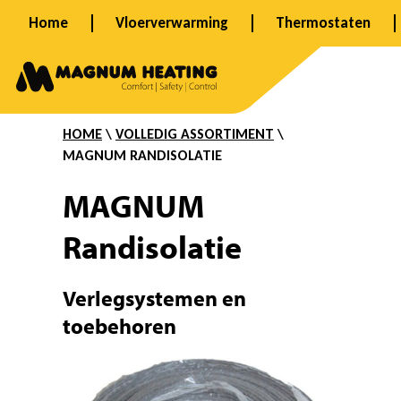
Ga
Home
Vloerverwarming
Thermostaten
naar
R
de
inhoud
a
HOME
\
VOLLEDIG ASSORTIMENT
\
MAGNUM RANDISOLATIE
n
MAGNUM
Randisolatie
d
Verlegsystemen en
i
toebehoren
s