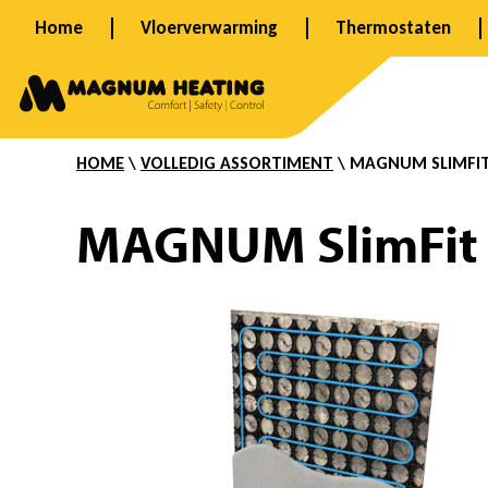
Ga
Home
Vloerverwarming
Thermostaten
naar
S
de
inhoud
HOME
\
VOLLEDIG ASSORTIMENT
\ MAGNUM SLIMFIT
l
MAGNUM SlimFit 
i
m