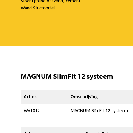
Vloer Egaline of (zand) cement
Wand Stucmortel
MAGNUM SlimFit 12 systeem
Art.nr.
Omschrijving
W61012
MAGNUM SlimFit 12 systeem