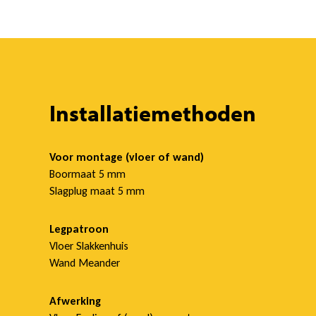
0
&
Installatiemethoden
1
Voor montage (vloer of wand)
Boormaat 5 mm
Slagplug maat 5 mm
2
Legpatroon
Vloer Slakkenhuis
Wand Meander
Afwerking