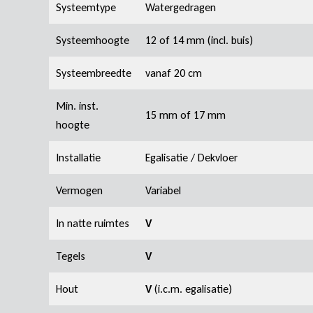
Systeemtype
Watergedragen
Systeemhoogte
12 of 14 mm (incl. buis)
Systeembreedte
vanaf 20 cm
Min. inst.
15 mm of 17 mm
hoogte
Installatie
Egalisatie / Dekvloer
Vermogen
Variabel
In natte ruimtes
V
Tegels
V
Hout
V
(i.c.m. egalisatie)