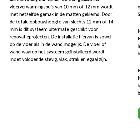
vloerverwarmingsbuis van 10 mm of 12 mm wordt
met hetzelfde gemak in de matten geklemd. Door
S
de totale opbouwhoogte van slechts 12 mm of 14
mm is dit systeem uitermate geschikt voor
M
renovatieprojecten. De installatie hiervan is zowel
M
op de vloer als in de wand mogelijk. De vloer of
l
wand waarop het systeem geïnstalleerd wordt
b
moet voldoende stevig, vlak, strak en egaal zijn.
M
M
l
b