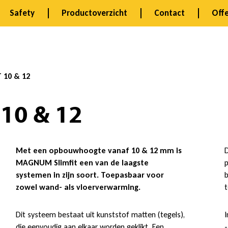
Safety
Productoverzicht
Contact
Offe
 10 & 12
10 & 12
Met een opbouwhoogte vanaf 10 & 12 mm is
D
MAGNUM Slimfit een van de laagste
p
systemen in zijn soort. Toepasbaar voor
b
zowel wand- als vloerverwarming.
t
Dit systeem bestaat uit kunststof matten (tegels),
I
die eenvoudig aan elkaar worden geklikt. Een
-