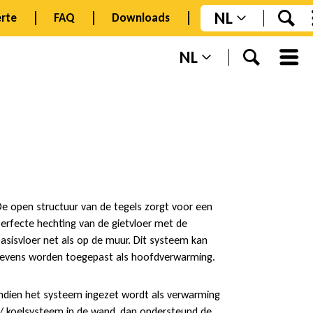
NL
rte
FAQ
Downloads
NL
e open structuur van de tegels zorgt voor een
erfecte hechting van de gietvloer met de
asisvloer net als op de muur. Dit systeem kan
evens worden toegepast als hoofdverwarming.
ndien het systeem ingezet wordt als verwarming
/ koelsysteem in de wand, dan ondersteund de