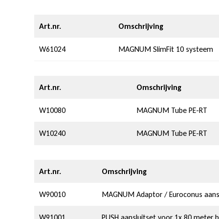
Art.nr.
Omschrijving
W61024
MAGNUM SlimFit 10 systeem
Art.nr.
Omschrijving
W10080
MAGNUM Tube PE-RT
W10240
MAGNUM Tube PE-RT
Art.nr.
Omschrijving
W90010
MAGNUM Adaptor / Euroconus aanslui
W91001
PUSH aansluitset voor 1x 80 meter b