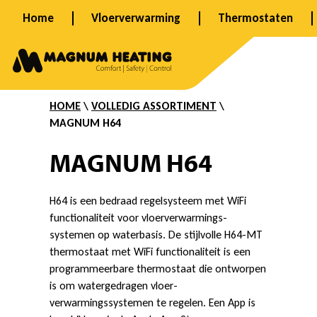
Ga
Home
Vloerverwarming
Thermostaten
naar
H
de
inhoud
6
HOME
\
VOLLEDIG ASSORTIMENT
\
MAGNUM H64
4
MAGNUM
H64
H64 is een bedraad regelsysteem met WiFi
functionaliteit voor vloerverwarmings-
systemen op waterbasis. De stijlvolle H64-MT
thermostaat met WiFi functionaliteit is een
programmeerbare thermostaat die ontworpen
is om watergedragen vloer-
verwarmingssystemen te regelen. Een App is