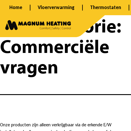
Ga
Home
Vloerverwarming
Thermostaten
naar
FAQ categorie:
de
inhoud
Commerciële
vragen
K
Onze producten zijn alleen verkrijgbaar via de erkende E/W