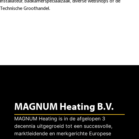
installateur, badkamerspeciaalzaak, diverse webshops of de
a
Technische Groothandel.
n
i
k
M
A
G
MAGNUM Heating B.V.
N
MAGNUM Heating is in de afgelopen 3
U
decennia uitgegroeid tot een succesvolle,
marktleidende en merkgerichte Europese