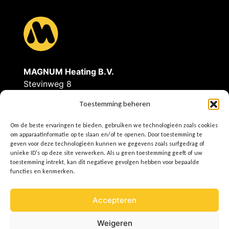
r
e
c
h
MAGNUM Heating B.V.
Stevinweg 8
t
4691SM Tholen
Toestemming beheren
s
Tel: 0166-609300
Om de beste ervaringen te bieden, gebruiken we technologieën zoals cookies
E
info@magnumheating.nl
om apparaatinformatie op te slaan en/of te openen. Door toestemming te
t
W
www.magnumheating.
nl
geven voor deze technologieën kunnen we gegevens zoals surfgedrag of
unieke ID's op deze site verwerken. Als u geen toestemming geeft of uw
toestemming intrekt, kan dit negatieve gevolgen hebben voor bepaalde
r
IBAN | NL37INGB0655775129
functies en kenmerken.
BIC/SWIFT | INGBNL2A
e
KvK | 22043037
Accepteren
BTW | NL8074.91.950.B01
e
Weigeren