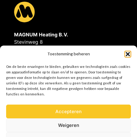
g
v
MAGNUM Heating B.V.
a
Stevinweg 8
4691SM Tholen
Toestemming beheren
n
Tel: 0166-609300
Om de beste ervaringen te bieden, gebruiken we technologieën zoals cookies
E
info@magnumheating.nl
om apparaatinformatie op te slaan en/of te openen. Door toestemming te
W
www.magnumheating.
nl
geven voor deze technologieën kunnen we gegevens zoals surfgedrag of
unieke ID's op deze site verwerken. Als u geen toestemming geeft of uw
m
toestemming intrekt, kan dit negatieve gevolgen hebben voor bepaalde
IBAN | NL37INGB0655775129
functies en kenmerken.
BIC/SWIFT | INGBNL2A
i
KvK | 22043037
Accepteren
BTW | NL8074.91.950.B01
Weigeren
j