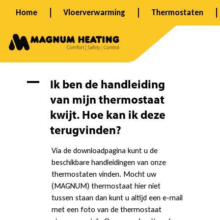
Ga
Home
Vloerverwarming
Thermostaten
naar
de
inhoud
I
A
Ik ben de handleiding
van mijn thermostaat
k
kwijt. Hoe kan ik deze
terugvinden?
b
Via de downloadpagina kunt u de
beschikbare handleidingen van onze
thermostaten vinden. Mocht uw
e
(MAGNUM) thermostaat hier niet
tussen staan dan kunt u altijd een e-mail
met een foto van de thermostaat