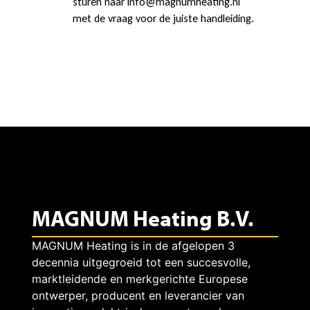
n
sturen naar info@magnumheating.nl
met de vraag voor de juiste handleiding.
d
e
h
a
MAGNUM Heating B.V.
n
MAGNUM Heating is in de afgelopen 3
decennia uitgegroeid tot een succesvolle,
d
marktleidende en merkgerichte Europese
ontwerper, producent en leverancier van