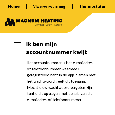
Ga
Home
Vloerverwarming
Thermostaten
naar
de
inhoud
I
A
Ik ben mijn
accountnummer kwijt
k
Het accountnummer is het e-mailadres
of telefoonnummer waarmee u
b
geregistreerd bent in de app. Samen met
het wachtwoord geeft dit toegang.
Mocht u uw wachtwoord vergeten zijn,
e
kunt u dit opvragen met behulp van dit
e-mailadres of telefoonnummer.