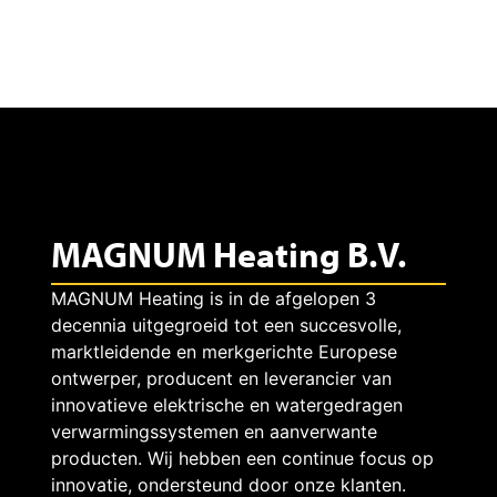
n
m
i
j
MAGNUM Heating B.V.
n
MAGNUM Heating is in de afgelopen 3
decennia uitgegroeid tot een succesvolle,
marktleidende en merkgerichte Europese
a
ontwerper, producent en leverancier van
innovatieve elektrische en watergedragen
verwarmingssystemen en aanverwante
c
producten. Wij hebben een continue focus op
innovatie, ondersteund door onze klanten.