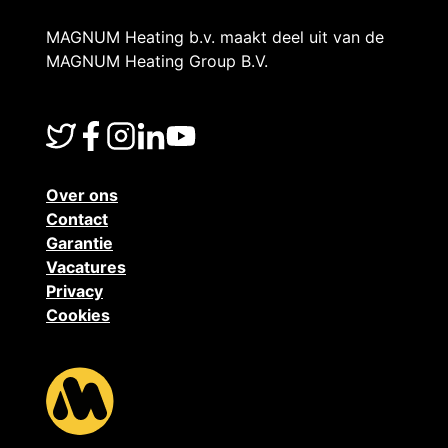
c
MAGNUM Heating b.v. maakt deel uit van de
MAGNUM Heating Group B.V.
o
u
Over ons
Contact
n
Garantie
Vacatures
Privacy
t
Cookies
n