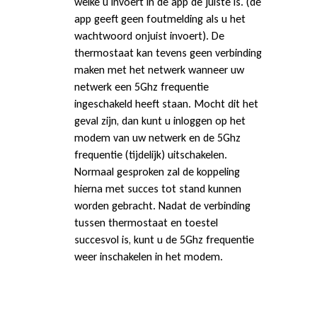
i
welke u invoert in de app de juiste is. (de
app geeft geen foutmelding als u het
wachtwoord onjuist invoert). De
j
thermostaat kan tevens geen verbinding
maken met het netwerk wanneer uw
g
netwerk een 5Ghz frequentie
ingeschakeld heeft staan. Mocht dit het
geval zijn, dan kunt u inloggen op het
m
modem van uw netwerk en de 5Ghz
frequentie (tijdelijk) uitschakelen.
Normaal gesproken zal de koppeling
i
hierna met succes tot stand kunnen
worden gebracht. Nadat de verbinding
tussen thermostaat en toestel
j
succesvol is, kunt u de 5Ghz frequentie
weer inschakelen in het modem.
n