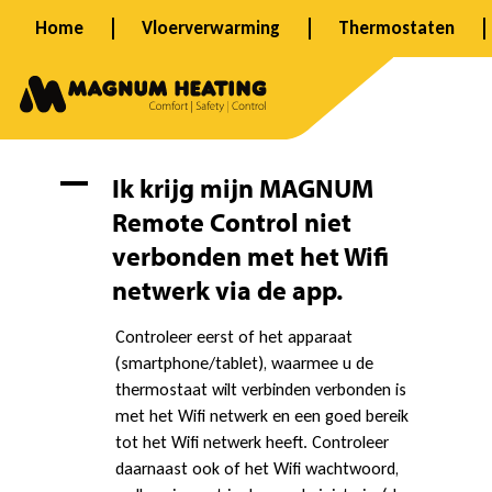
Ga
Home
Vloerverwarming
Thermostaten
naar
de
inhoud
I
A
Ik krijg mijn MAGNUM
Remote Control niet
k
verbonden met het Wifi
netwerk via de app.
k
Controleer eerst of het apparaat
(smartphone/tablet), waarmee u de
thermostaat wilt verbinden verbonden is
r
met het Wifi netwerk en een goed bereik
tot het Wifi netwerk heeft. Controleer
daarnaast ook of het Wifi wachtwoord,