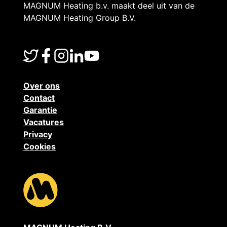
R
MAGNUM Heating b.v. maakt deel uit van de
MAGNUM Heating Group B.V.
e
m
Over ons
Contact
o
Garantie
Vacatures
Privacy
t
Cookies
e
C