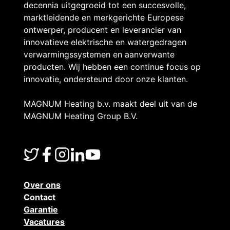
decennia uitgegroeid tot een succesvolle,
t
marktleidende en merkgerichte Europese
ontwerper, producent en leverancier van
innovatieve elektrische en watergedragen
a
verwarmingssystemen en aanverwante
producten. Wij hebben een continue focus op
innovatie, ondersteund door onze klanten.
a
MAGNUM Heating b.v. maakt deel uit van de
MAGNUM Heating Group B.V.
t
g
Over ons
e
Contact
Garantie
Vacatures