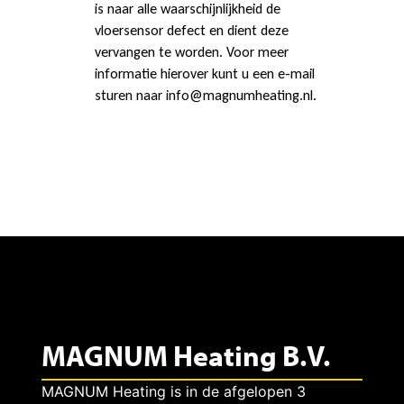
t
is naar alle waarschijnlijkheid de
vloersensor defect en dient deze
h
vervangen te worden. Voor meer
informatie hierover kunt u een e-mail
sturen naar info@magnumheating.nl.
e
r
m
o
MAGNUM Heating B.V.
s
MAGNUM Heating is in de afgelopen 3