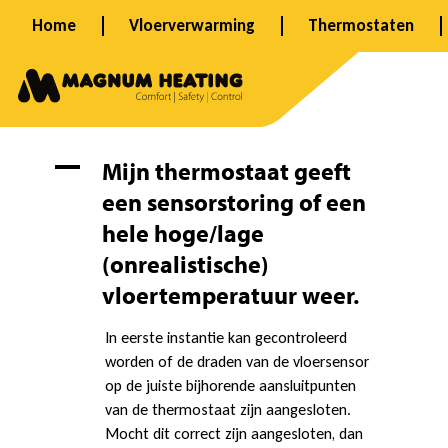
Ga
Home
Vloerverwarming
Thermostaten
naar
de
inhoud
M
A
Mijn thermostaat geeft
een sensorstoring of een
i
hele hoge/lage
(onrealistische)
j
vloertemperatuur weer.
In eerste instantie kan gecontroleerd
n
worden of de draden van de vloersensor
op de juiste bijhorende aansluitpunten
van de thermostaat zijn aangesloten.
Mocht dit correct zijn aangesloten, dan