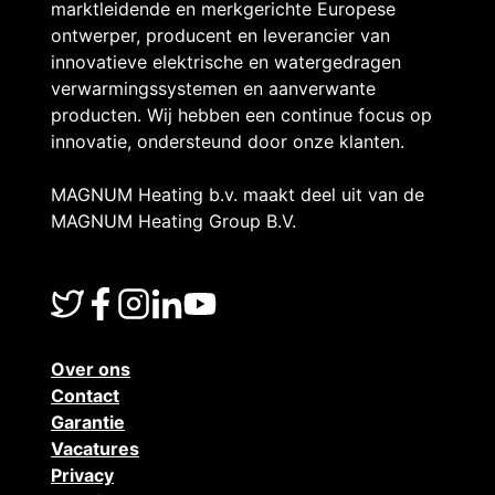
j
a
marktleidende en merkgerichte Europese
ontwerper, producent en leverancier van
l
t
innovatieve elektrische en watergedragen
verwarmingssystemen en aanverwante
i
producten. Wij hebben een continue focus op
innovatie, ondersteund door onze klanten.
n
MAGNUM Heating b.v. maakt deel uit van de
t
MAGNUM Heating Group B.V.
Over ons
Contact
Garantie
Vacatures
Privacy