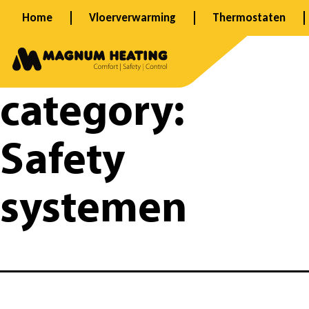
Ga
Home
Vloerverwarming
Thermostaten
naar
Product
de
inhoud
category:
Safety
systemen